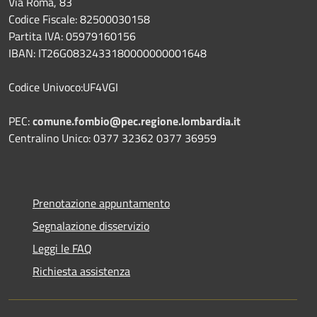
Via Roma, 83
Codice Fiscale: 82500030158
Partita IVA: 05979160156
IBAN: IT26G0832433180000000001648
Codice Univoco:UF4VGI
PEC:
comune.fombio@pec.regione.lombardia.it
Centralino Unico: 0377 32362 0377 36959
Prenotazione appuntamento
Segnalazione disservizio
Leggi le FAQ
Richiesta assistenza