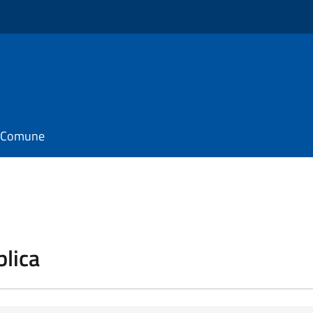
il Comune
blica