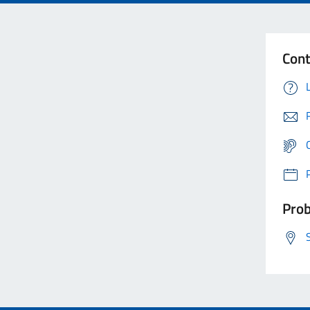
Cont
Prob