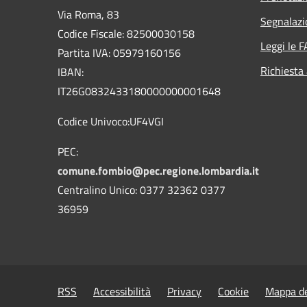
Via Roma, 83
Segnalazi
Codice Fiscale: 82500030158
Leggi le 
Partita IVA: 05979160156
Richiesta
IBAN:
IT26G0832433180000000001648
Codice Univoco:UF4VGI
PEC:
comune.fombio@pec.regione.lombardia.it
Centralino Unico: 0377 32362 0377
36959
RSS
Accessibilità
Privacy
Cookie
Mappa de