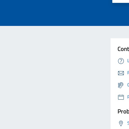
Cont
Prob