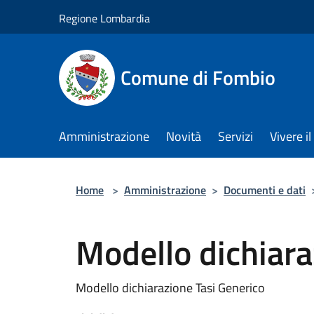
Salta al contenuto principale
Regione Lombardia
Comune di Fombio
Amministrazione
Novità
Servizi
Vivere 
Home
>
Amministrazione
>
Documenti e dati
Modello dichiara
Modello dichiarazione Tasi Generico