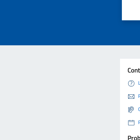
Cont
Prob