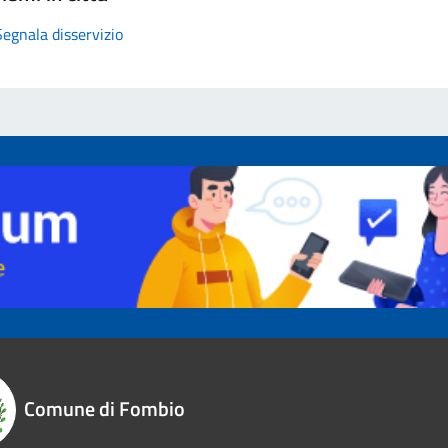
Segnala disservizio
Comune di Fombio