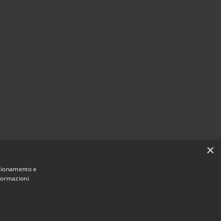
×
nzionamento e
nformazioni