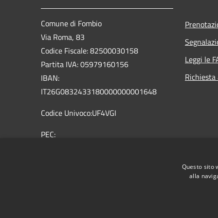
Comune di Fombio
Prenotaz
Via Roma, 83
Segnalazi
Codice Fiscale: 82500030158
Leggi le 
Partita IVA: 05979160156
Richiesta
IBAN:
IT26G0832433180000000001648
Codice Univoco:UF4VGI
PEC:
comune.fombio@pec.regione.lombardia.it
Centralino Unico: 0377 32362 0377
Questo sito 
36959
alla navig