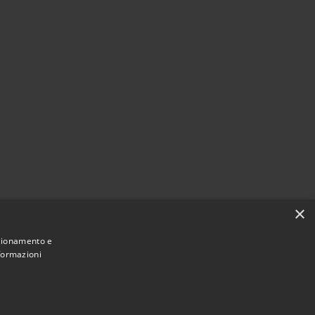
×
nzionamento e
nformazioni