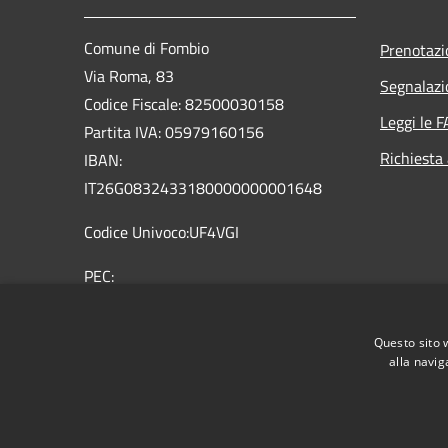
Comune di Fombio
Prenotaz
Via Roma, 83
Segnalazi
Codice Fiscale: 82500030158
Leggi le 
Partita IVA: 05979160156
Richiesta
IBAN:
IT26G0832433180000000001648
Codice Univoco:UF4VGI
PEC:
comune.fombio@pec.regione.lombardia.it
Centralino Unico: 0377 32362 0377
Questo sito 
36959
alla navig