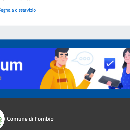
Segnala disservizio
Comune di Fombio