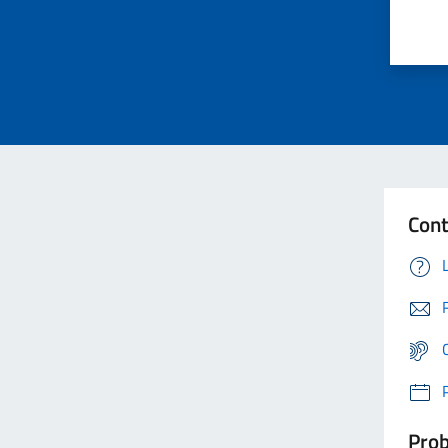
Cont
Prob