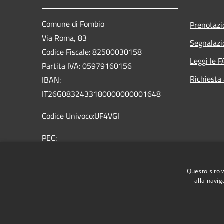
Comune di Fombio
Prenotaz
Via Roma, 83
Segnalazi
Codice Fiscale: 82500030158
Leggi le 
Partita IVA: 05979160156
Richiesta
IBAN:
IT26G0832433180000000001648
Codice Univoco:UF4VGI
PEC:
comune.fombio@pec.regione.lombardia.it
Centralino Unico: 0377 32362 0377
Questo sito 
36959
alla navig