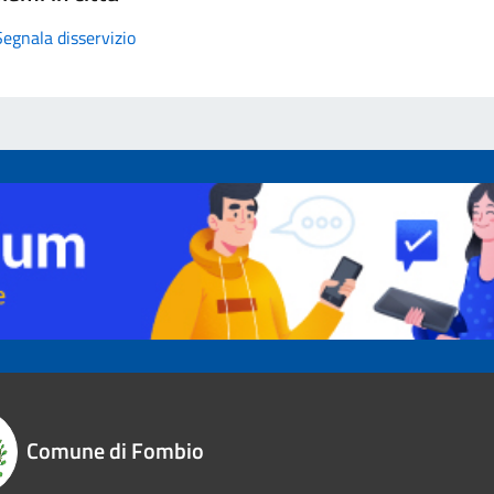
Segnala disservizio
Comune di Fombio