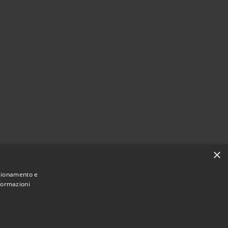
×
nzionamento e
nformazioni