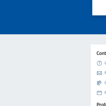
Cont
Prob