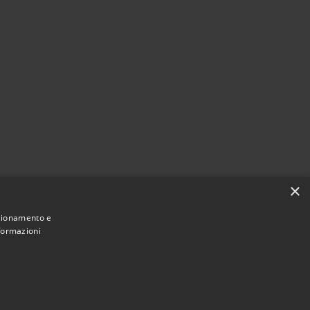
×
nzionamento e
nformazioni