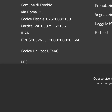
Comune di Fombio
Prenotaz
Via Roma, 83
Segnalazi
Codice Fiscale: 82500030158
Leggi le 
Partita IVA: 05979160156
Richiesta
IBAN:
IT26G0832433180000000001648
Codice Univoco:UF4VGI
PEC:
comune.fombio@pec.regione.lombardia.it
Centralino Unico: 0377 32362 0377
Questo sito 
36959
alla navig