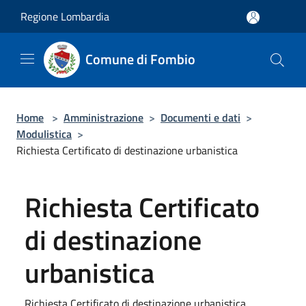
Salta al contenuto principale
Regione Lombardia
Comune di Fombio
Home
>
Amministrazione
>
Documenti e dati
>
Modulistica
>
Richiesta Certificato di destinazione urbanistica
Richiesta Certificato
di destinazione
urbanistica
Richiesta Certificato di destinazione urbanistica