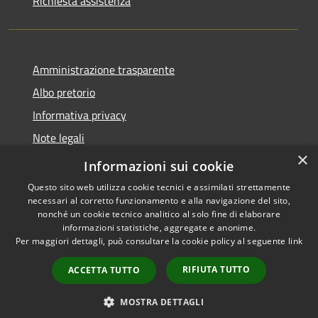
Richiesta assistenza
Amministrazione trasparente
Albo pretorio
Informativa privacy
Note legali
×
Dichiarazione di accessibilità
Informazioni sui cookie
Questo sito web utilizza cookie tecnici e assimilati strettamente
necessari al corretto funzionamento e alla navigazione del sito,
nonché un cookie tecnico analitico al solo fine di elaborare
informazioni statistiche, aggregate e anonime.
RSS
Copyright © 2026 • Comune di
Per maggiori dettagli, può consultare la cookie policy al seguente
link
Accessibilità
Fombio • Powered by
Privacy
Municipium
Accesso
•
RIFIUTA TUTTO
ACCETTA TUTTO
Cookie
redazione
Mappa del sito
MOSTRA DETTAGLI