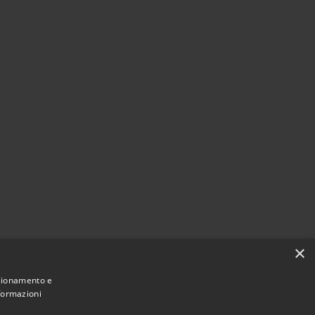
×
nzionamento e
nformazioni