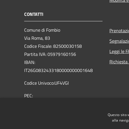
CONTATTI
Comune di Fombio
Prenotaz
Via Roma, 83
Segnalazi
Codice Fiscale: 82500030158
Leggi le 
Partita IVA: 05979160156
Richiesta
IBAN:
IT26G0832433180000000001648
Codice Univoco:UF4VGI
PEC:
comune.fombio@pec.regione.lombardia.it
Centralino Unico: 0377 32362 0377
Questo sito 
36959
alla navig