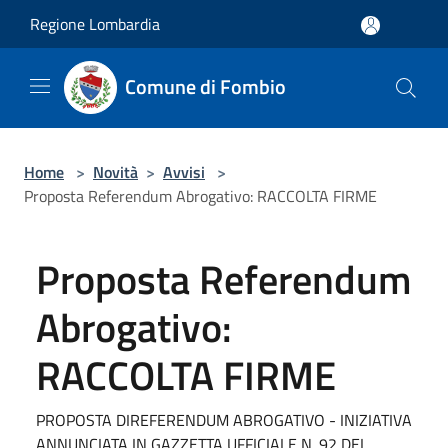
Salta al contenuto principale
Regione Lombardia
Comune di Fombio
Home
>
Novità
>
Avvisi
>
Proposta Referendum Abrogativo: RACCOLTA FIRME
Proposta Referendum
Abrogativo:
RACCOLTA FIRME
PROPOSTA DIREFERENDUM ABROGATIVO - INIZIATIVA
ANNUNCIATA IN GAZZETTA UFFICIALE N. 92 DEL