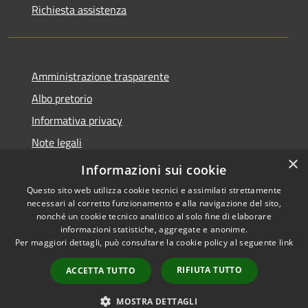
Richiesta assistenza
Amministrazione trasparente
Albo pretorio
Informativa privacy
Note legali
×
Dichiarazione di accessibilità
Informazioni sui cookie
Questo sito web utilizza cookie tecnici e assimilati strettamente
necessari al corretto funzionamento e alla navigazione del sito,
nonché un cookie tecnico analitico al solo fine di elaborare
informazioni statistiche, aggregate e anonime.
RSS
Copyright © 2026 • Comune di
Per maggiori dettagli, può consultare la cookie policy al seguente
link
Accessibilità
Fombio • Powered by
Privacy
Municipium
Accesso
•
RIFIUTA TUTTO
ACCETTA TUTTO
Cookie
redazione
Mappa del sito
MOSTRA DETTAGLI