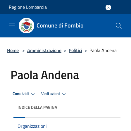
Salta al contenuto principale
Regione Lombardia
Comune di Fombio
Home
>
Amministrazione
>
Politici
>
Paola Andena
Paola Andena
Condividi
Vedi azioni
INDICE DELLA PAGINA
Organizzazioni