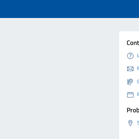
Cont
Prob