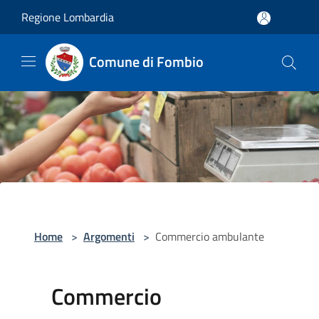
Salta al contenuto principale
Regione Lombardia
Comune di Fombio
Home
>
Argomenti
>
Commercio ambulante
Commercio