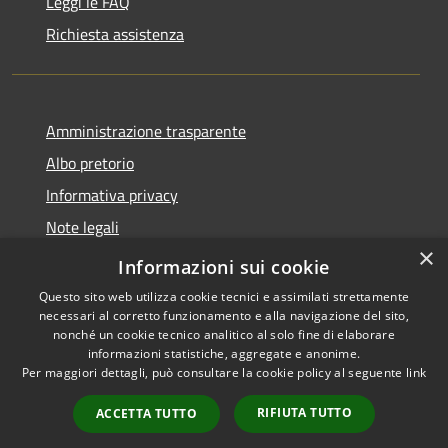
Leggi le FAQ
Richiesta assistenza
Amministrazione trasparente
Albo pretorio
Informativa privacy
Note legali
×
Dichiarazione di accessibilità
Informazioni sui cookie
Questo sito web utilizza cookie tecnici e assimilati strettamente
necessari al corretto funzionamento e alla navigazione del sito,
nonché un cookie tecnico analitico al solo fine di elaborare
informazioni statistiche, aggregate e anonime.
RSS
Copyright © 2026 • Comune di
Per maggiori dettagli, può consultare la cookie policy al seguente
link
Accessibilità
Fombio • Powered by
Privacy
Municipium
Accesso
•
RIFIUTA TUTTO
ACCETTA TUTTO
Cookie
redazione