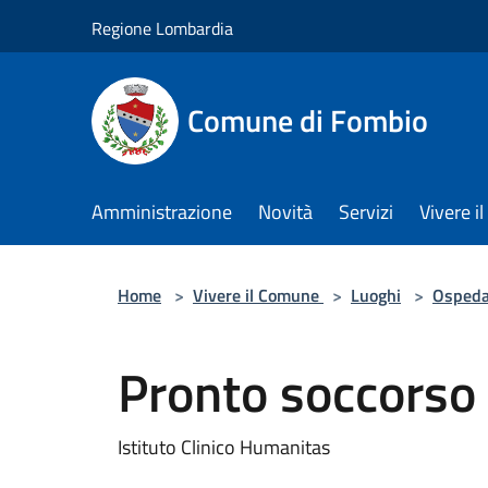
Salta al contenuto principale
Regione Lombardia
Comune di Fombio
Amministrazione
Novità
Servizi
Vivere 
Home
>
Vivere il Comune
>
Luoghi
>
Ospeda
Pronto soccorso
Istituto Clinico Humanitas