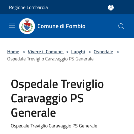
Salta al contenuto principale
Regione Lombardia
Comune di Fombio
Home
>
Vivere il Comune
>
Luoghi
>
Ospedale
>
Ospedale Treviglio Caravaggio PS Generale
Ospedale Treviglio
Caravaggio PS
Generale
Ospedale Treviglio Caravaggio PS Generale