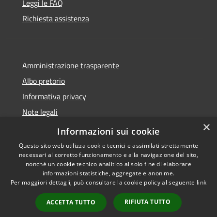
Leggi le FAQ
Richiesta assistenza
Amministrazione trasparente
Albo pretorio
Informativa privacy
Note legali
×
Dichiarazione di accessibilità
Informazioni sui cookie
Questo sito web utilizza cookie tecnici e assimilati strettamente
necessari al corretto funzionamento e alla navigazione del sito,
nonché un cookie tecnico analitico al solo fine di elaborare
informazioni statistiche, aggregate e anonime.
RSS
Copyright © 2026 • Comune di
Per maggiori dettagli, può consultare la cookie policy al seguente
link
Accessibilità
Fombio • Powered by
Privacy
Municipium
Accesso
•
RIFIUTA TUTTO
ACCETTA TUTTO
Cookie
redazione