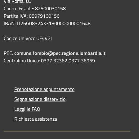
Via Roma, 83
Codice Fiscale: 82500030158
Partita IVA: 05979160156
IBAN: IT26G0832433180000000001648
Codice Univoco:UF4VGI
PEC:
comune.fombio@pec.regione.lombardia.it
Centralino Unico: 0377 32362 0377 36959
Prenotazione appuntamento
Segnalazione disservizio
Leggi le FAQ
Richiesta assistenza