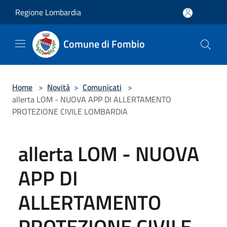
Salta al contenuto principale
Regione Lombardia
Comune di Fombio
Home
>
Novità
>
Comunicati
>
allerta LOM - NUOVA APP DI ALLERTAMENTO
PROTEZIONE CIVILE LOMBARDIA
allerta LOM - NUOVA
APP DI
ALLERTAMENTO
PROTEZIONE CIVILE